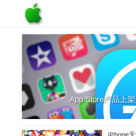
App Store产品
iPho